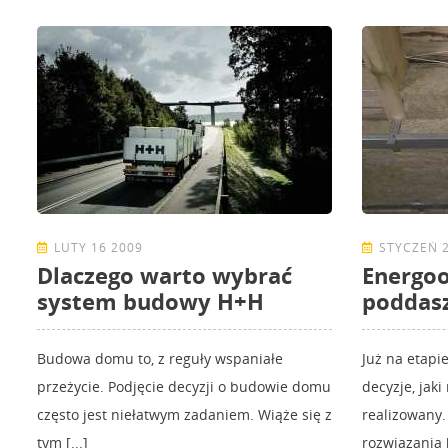
LUTY 16 2009
STYCZEŃ 2
Dlaczego warto wybrać
Energo
system budowy H+H
poddas
Budowa domu to, z reguły wspaniałe
Już na etapi
przeżycie. Podjęcie decyzji o budowie domu
decyzje, jak
często jest niełatwym zadaniem. Wiąże się z
realizowany
tym [...]
rozwiązania [