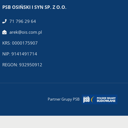
PSB OSIŃSKI I SYN SP. Z O.O.
71 796 29 64
arek@ois.com.pl
KRS: 0000175907
NIP: 9141491714
REGON: 932950912
Partner Grupy PSB