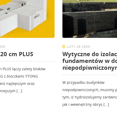
009
LUTY 28 2009
 20 cm PLUS
Wytyczne do izolac
fundamentów w 
niepodpiwniczony
 PLUS łączy zalety bloków
NG z bloczkami YTONG
W przypadku budynków
est najlepszym oraz
niepodpiwniczonych, musimy p
iejszym [...]
tym, iż hydroizolujemy zarówn
jak i wewnętrzny obrys [...]