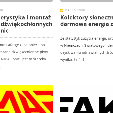
09
MAJ 20 2009
erystyka i montaż
Kolektory słoneczn
 dźwiękochłonnych
darmowa energia z
nic
Ze statystyk zużycia energii, 
u: Lafarge Gips poleca na
w Niemczech (światowego lide
eszane dźwiękochłonne płyty
uzyskiwaniu odnawialnych źród
NIDA Sonic. Jest to szeroka
wynika, że [...]
]