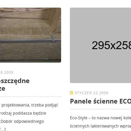
8 2009
oszczędne
ze
STYCZEŃ 22 2009
Panele ścienne EC
e projektowania, trzeba podjąć
i rodzaj poddasza będzie
Eco-Style – to nazwa nowej kole
. Dobór odpowiedniego
ściennych lakierowanych wpr
...]