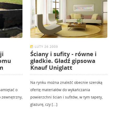
LUTY 26 2009
ji
Ściany i sufity - równe i
domu
gładkie. Gładź gipsowa
m
Knauf Uniglatt
Na rynku można znaleźć obecnie szeroką
amiętać o
ofertę materiałów do wykańczania
o zewnętrzny,
powierzchni ścian i sufitów, w tym tapety,
glazurę, czy [...]