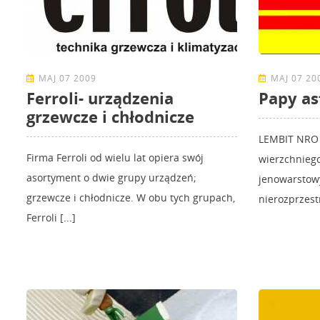
MAJ 07 2009
MAJ 07 20
Ferroli- urządzenia
Papy as
grzewcze i chłodnicze
LEMBIT NRO 
Firma Ferroli od wielu lat opiera swój
wierzchniego
asortyment o dwie grupy urządzeń;
jenowarstowy
grzewcze i chłodnicze. W obu tych grupach,
nierozprzestr
Ferroli [...]