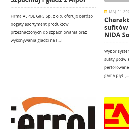
MAJ 21 20
Firma ALPOL GIPS Sp. z o.o. oferuje bardzo
Charakt
bogaty asortyment produktów
sufitów
przeznaczonych do szpachlowania oraz
NIDA So
wykonywania gładzi na [...]
Wybór system
sufity podwi
perforowane 
gama płyt [...