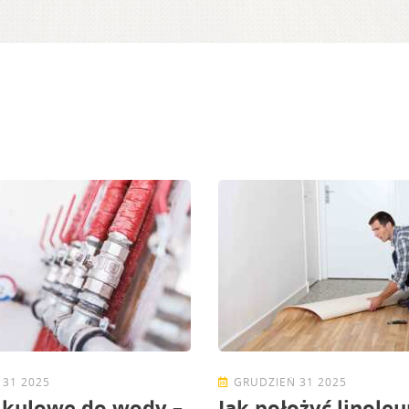
 31 2025
GRUDZIEŃ 31 2025
 kulowe do wody –
Jak położyć linole