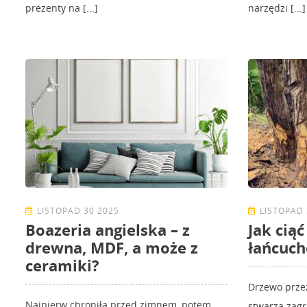
prezenty na [...]
narzędzi [...]
LISTOPAD 30 2025
LISTOPAD 
Boazeria angielska – z
Jak cią
drewna, MDF, a może z
łańcuc
ceramiki?
Drzewo przez
Najpierw chroniła przed zimnem, potem
stwarza zagr