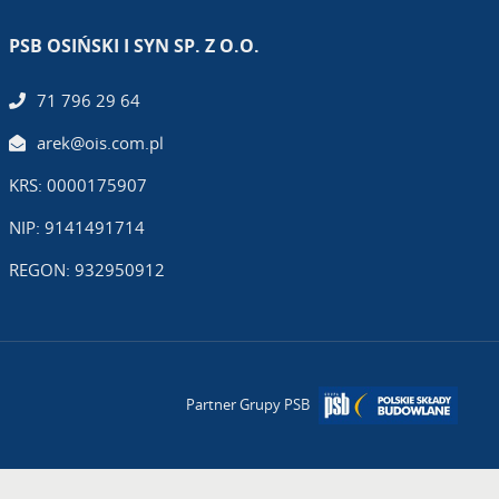
PSB OSIŃSKI I SYN SP. Z O.O.
71 796 29 64
arek@ois.com.pl
KRS: 0000175907
NIP: 9141491714
REGON: 932950912
Partner Grupy PSB