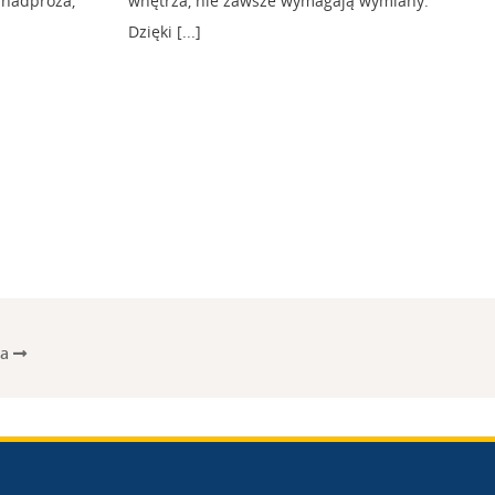
 nadproża,
wnętrza, nie zawsze wymagają wymiany.
Dzięki [...]
na