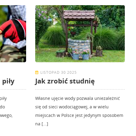
LISTOPAD 30 2025
 piły
Jak zrobić studnię
iły
Własne ujęcie wody pozwala uniezależnić
 do
się od sieci wodociągowej, a w wielu
owego,
miejscach w Polsce jest jedynym sposobem
na [...]