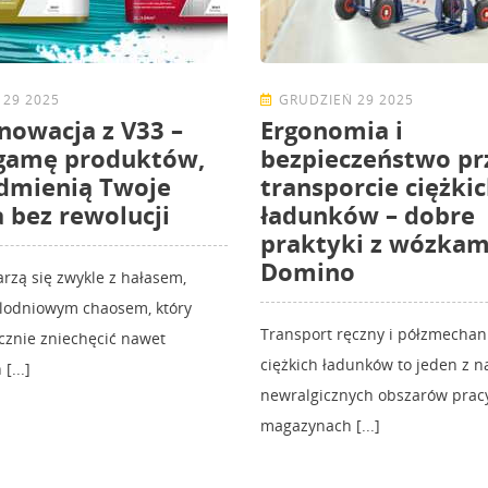
 29 2025
GRUDZIEŃ 29 2025
nowacja z V33 –
Ergonomia i
 gamę produktów,
bezpieczeństwo pr
dmienią Twoje
transporcie ciężki
 bez rewolucji
ładunków – dobre
praktyki z wózkam
Domino
rzą się zwykle z hałasem,
elodniowym chaosem, który
Transport ręczny i półzmecha
ecznie zniechęcić nawet
ciężkich ładunków to jeden z n
[...]
newralgicznych obszarów prac
magazynach [...]