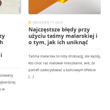
GRUDZIEŃ 17 2025
Najczęstsze błędy przy
zy
użyciu taśmy malarskiej i
ch
o tym, jak ich uniknąć
i
Taśma malarska to niby drobiazg, ale każdy,
kto choć raz malował mieszkanie, wie, że
potrafi zadecydować o końcowym efekcie
nizowany
[...]
ajbardziej
y w