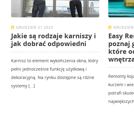
GRUDZIEŃ 31 2025
GRUDZIEŃ
Jakie są rodzaje karniszy i
Easy Re
jak dobrać odpowiedni
poznaj
które o
wnętrza
Karnisz to element wykończenia okna, który
pełni jednocześnie funkcję użytkową i
Remonty koja
dekoracyjną. Na rynku dostępne są różne
kurzem i wi
systemy [...]
potrafi skut
największych 