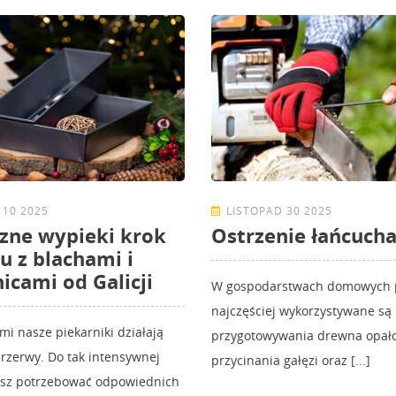
 10 2025
LISTOPAD 30 2025
zne wypieki krok
Ostrzenie łańcucha
u z blachami i
icami od Galicji
W gospodarstwach domowych p
najczęściej wykorzystywane są
mi nasze piekarniki działają
przygotowywania drewna opał
rzerwy. Do tak intensywnej
przycinania gałęzi oraz [...]
esz potrzebować odpowiednich