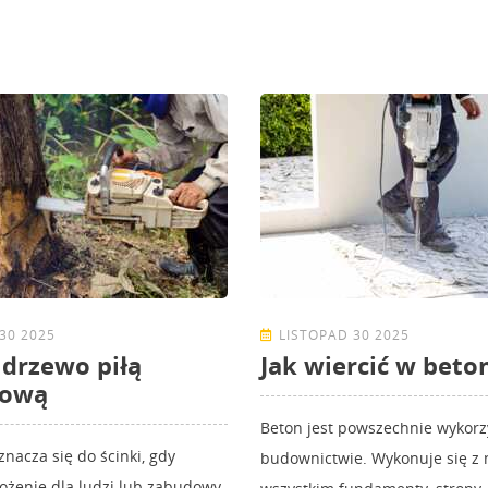
30 2025
LISTOPAD 30 2025
ć drzewo piłą
Jak wiercić w beto
hową
Beton jest powszechnie wykor
nacza się do ścinki, gdy
budownictwie. Wykonuje się z 
ożenie dla ludzi lub zabudowy,