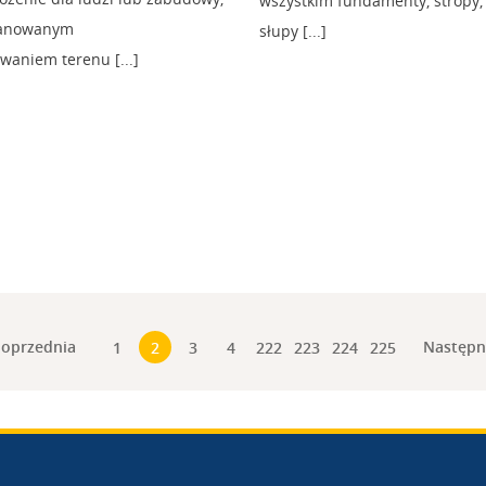
wszystkim fundamenty, stropy,
planowanym
słupy [...]
aniem terenu [...]
oprzednia
Następ
1
2
3
4
222
223
224
225