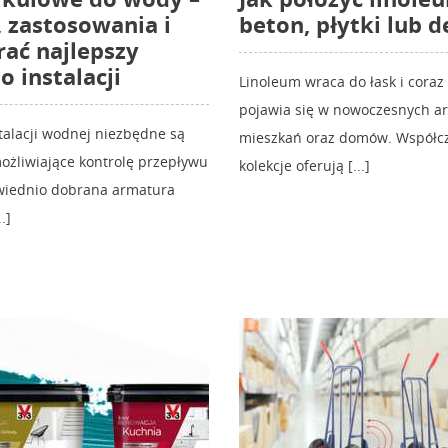
, zastosowania i
beton, płytki lub d
rać najlepszy
o instalacji
Linoleum wraca do łask i coraz 
pojawia się w nowoczesnych a
talacji wodnej niezbędne są
mieszkań oraz domów. Współc
ożliwiające kontrolę przepływu
kolekcje oferują [...]
iednio dobrana armatura
.]