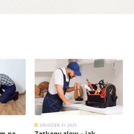
GRUDZIEŃ 31 2025
um na
Zatkany zlew – jak