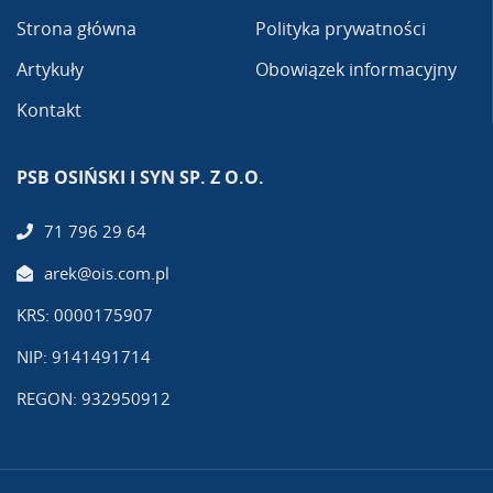
Strona główna
Polityka prywatności
Artykuły
Obowiązek informacyjny
Kontakt
PSB OSIŃSKI I SYN SP. Z O.O.
71 796 29 64
arek@ois.com.pl
KRS: 0000175907
NIP: 9141491714
REGON: 932950912