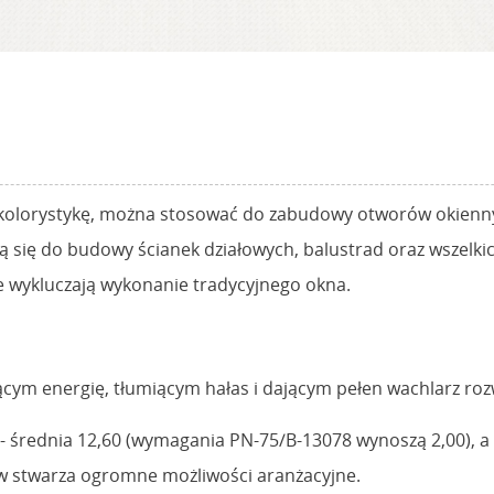
i kolorystykę, można stosować do zabudowy otworów okienn
ą się do budowy ścianek działowych, balustrad oraz wszelki
ne wykluczają wykonanie tradycyjnego okna.
ym energię, tłumiącym hałas i dającym pełen wachlarz roz
 - średnia 12,60 (wymagania PN-75/B-13078 wynoszą 2,00), 
w stwarza ogromne możliwości aranżacyjne.