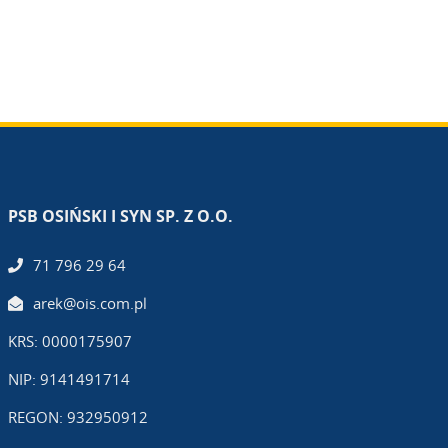
PSB OSIŃSKI I SYN SP. Z O.O.
71 796 29 64
arek@ois.com.pl
KRS: 0000175907
NIP: 9141491714
REGON: 932950912