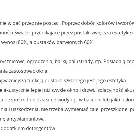
 nie widać przez nie postaci. Poprzez dobór kolorów i wzorów
mności.Światło przenikające przez pustaki zwiększa estetykę 
h wynosi 80%, a pustaków barwionych 60%.
rysznicowe, ogrodzenia, barki, balustrady. itp. Posiadają ce
ania zastosować okna.
ważniejszą funkcją pustaka szklanego jest jego estetyka.
e akustycznie lepiej niż zwykłe okno i drzwi. Izolacyjność ak
a bezpośrednie działanie wody np. w basenie lub jako osłon
a i uszkodzenia, nie trzeba wymieniać całej przeszklonej p
onę antywłamaniową.
 z dodatkiem detergentów