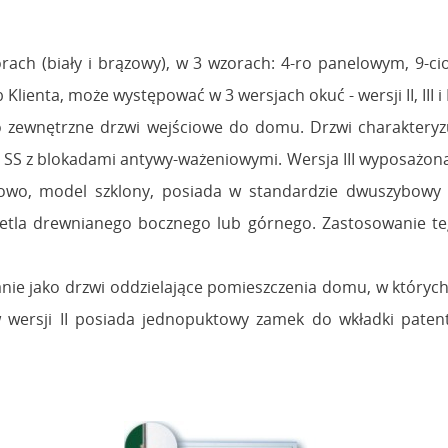
ch (biały i brązowy), w 3 wzorach: 4-ro panelowym, 9-c
ienta, może występować w 3 wersjach okuć - wersji II, III i 
jako zewnętrzne drzwi wejściowe do domu. Drzwi charakter
0 SS z blokadami antywy-ważeniowymi. Wersja III wyposażona
wo, model szklony, posiada w standardzie dwuszybowy p
etla drewnianego bocznego lub górnego. Zastosowanie t
anie jako drzwi oddzielające pomieszczenia domu, w który
 wersji II posiada jednopuktowy zamek do wkładki patent