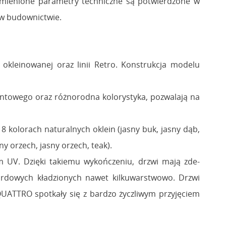
Wymienione parametry techniczne są potwierdzone w
 w budownictwie.
kleinowanej oraz linii Retro. Konstrukcja modelu
entowego oraz różnorodna kolorystyka, pozwalają na
 kolorach naturalnych oklein (jasny buk, jasny dąb,
y orzech, jasny orzech, teak).
em UV. Dzięki takiemu wykończeniu, drzwi mają zde-
ardowych kładzionych nawet kilkuwarstwowo. Drzwi
ATTRO spotkały się z bardzo życzliwym przyjęciem