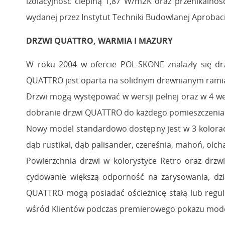
izolacyjność cieplną 1,87 W/m2K oraz przenikalno
wydanej przez Instytut Techniki Budowlanej Aprobac
DRZWI QUATTRO, WARMIA I MAZURY
W roku 2004 w ofercie POL-SKONE znalazły się dr
QUATTRO jest oparta na solidnym drewnianym ramiak
Drzwi mogą występować w wersji pełnej oraz w 4 we
dobranie drzwi QUATTRO do każdego pomieszczenia
Nowy model standardowo dostępny jest w 3 kolorach 
dąb rustikal, dąb palisander, czereśnia, mahoń, olcha
Powierzchnia drzwi w kolorystyce Retro oraz drzwi
cydowanie większą odporność na zarysowania, dzi
QUATTRO mogą posiadać ościeżnicę stałą lub regu
wśród Klientów podczas premierowego pokazu mod