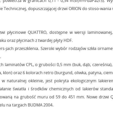
ść powietrza w granicach 0,11 - 0,34 m3/(m·h·daPa2/3). 
ie Technicznej, dopuszczającej drzwi ORION do stoso-wania
zwi płycinowe QUATTRO, dostępne w wersji laminowanej, o
u oraz płycinach z twardej płyty HDF.
rs-jach przeszklenia. Szeroki wybór rodzajów szkła ornam
.
laminatów CPL, o grubości 0,5 mm (buk, dąb, czereśnia), 8
, klon) oraz 6 kolorach retro (burgund, oliwka, patyna, ciemn
 w naturalnej okleinie, jest pokryta ekologicznym lakier
ałanie światła i środków chemicznych od lakierów stand
lowaną na grubość muru od 59 do 451 mm. Nowe drzwi QU
elu na targach BUDMA 2004.