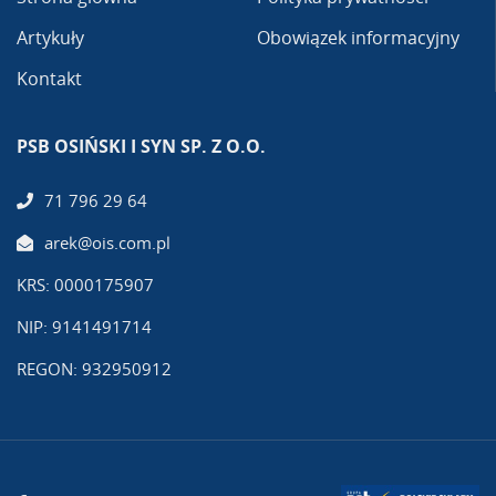
Artykuły
Obowiązek informacyjny
Kontakt
PSB OSIŃSKI I SYN SP. Z O.O.
71 796 29 64
arek@ois.com.pl
KRS: 0000175907
NIP: 9141491714
REGON: 932950912