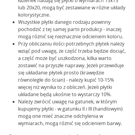
łazienek nadają się płytki o wymiarach 15x15
lub 20x20, mogą być zestawiane w różne układy
kolorystyczne.
Wszystkie płytki danego rodzaju powinny
pochodzić z tej samej partii produkcji - inaczej
mogą różnić się nieznacznie odcieniem koloru.
Przy obliczaniu ilości potrzebnych płytek należy
wziąć pod uwagę, że część trzeba będzie dociąć,
a część może być uszkodzona, kilka warto
zostawić na przyszłe naprawy. Jeżeli przewiduje
się układanie płytek prosto (krawędzie
równoległe do ścian) - należy kupić 10-15%
więcej niż wynika to z obliczeń. Jeżeli płytki
układane będą ukośnie to wystarczy 10%.
Należy zwrócić uwagę na gatunek, w którym
kupujemy płytki - w gatunku II i III (handlowym)
mogą one mieć znaczne odchylenia w
wymiarach, mogą różnić się odcieniem barwy.