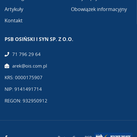
Artykuły
Obowiązek informacyjny
Kontakt
PSB OSIŃSKI I SYN SP. Z O.O.
71 796 29 64
arek@ois.com.pl
KRS: 0000175907
NIP: 9141491714
REGON: 932950912