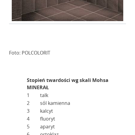
Foto: POLCOLORIT
Stopień twardości wg skali Mohsa
MINERAŁ
1
talk
2
sól kamienna
3
kalcyt
4
fluoryt
5
aparyt
6
ortoklaz