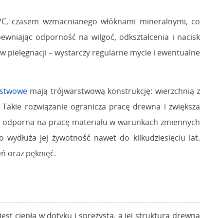
PVC, czasem wzmacnianego włóknami mineralnymi, co
wniając odporność na wilgoć, odkształcenia i nacisk
w pielęgnacji – wystarczy regularne mycie i ewentualne
rstwowe
mają trójwarstwową konstrukcję: wierzchnią z
. Takie rozwiązanie ogranicza pracę drewna i zwiększa
iej odporna na pracę materiału w warunkach zmiennych
wydłuża jej żywotność nawet do kilkudziesięciu lat.
ń oraz pęknięć.
st ciepła w dotyku i sprężysta, a jej struktura drewna