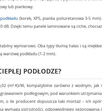
owy lub piankowy.
o
podkładu
(korek, XPS, pianka poliuretanowa 3-5 mm).
 dB. Dzięki temu panele laminowane są ciche, chociaż
tabilny wymiarowo. Oba typy tłumią hałas i są miękkie
ką warstwę podkładu (1-2 mm).
IEPŁEJ PODŁODZE?
0,02 (m²·K)/W, kompatybilne zarówno z wodnym, jak i
z ogrzewaniem podłogowym, pod warunkiem utrzymania
m, o ile producent dopuszcza taki montaż – ich opór
deska wymaga ostrożności, odpowiedniego sezonowania i