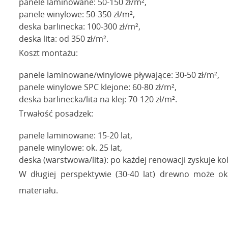
panele laminowane: 50-150 zł/m²,
panele winylowe: 50-350 zł/m²,
deska barlinecka: 100-300 zł/m²,
deska lita: od 350 zł/m².
Koszt montażu:
panele laminowane/winylowe pływające: 30-50 zł/m²,
panele winylowe SPC klejone: 60-80 zł/m²,
deska barlinecka/lita na klej: 70-120 zł/m².
Trwałość posadzek:
panele laminowane: 15-20 lat,
panele winylowe: ok. 25 lat,
deska (warstwowa/lita): po każdej renowacji zyskuje ko
W długiej perspektywie (30-40 lat) drewno może ok
materiału.