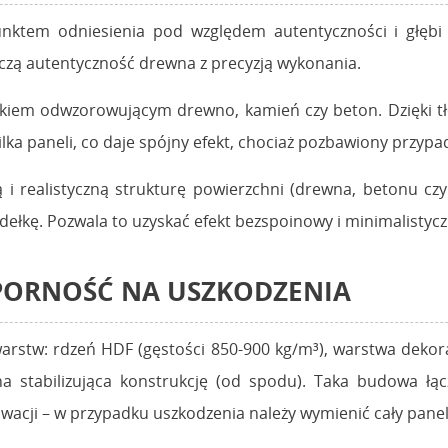
ktem odniesienia pod względem autentyczności i głębi
ączą autentyczność drewna z precyzją wykonania.
kiem odwzorowującym drewno, kamień czy beton. Dzięki tł
lka paneli, co daje spójny efekt, chociaż pozbawiony przyp
i realistyczną strukturę powierzchni (drewna, betonu cz
odełkę. Pozwala to uzyskać efekt bezspoinowy i minimalistycz
DPORNOŚĆ NA USZKODZENIA
arstw: rdzeń HDF (gęstości 850-900 kg/m³), warstwa dekor
na stabilizująca konstrukcję (od spodu). Taka budowa ł
nowacji – w przypadku uszkodzenia należy wymienić cały pa