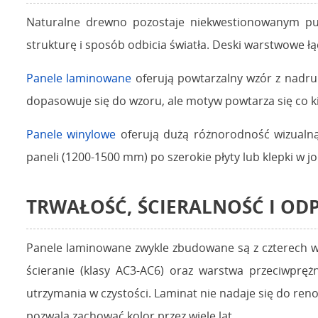
Naturalne drewno pozostaje niekwestionowanym pun
strukturę i sposób odbicia światła. Deski warstwowe ł
Panele laminowane
oferują powtarzalny wzór z nadru
dopasowuje się do wzoru, ale motyw powtarza się co ki
Panele winylowe
oferują dużą różnorodność wizualną 
paneli (1200-1500 mm) po szerokie płyty lub klepki w j
TRWAŁOŚĆ, ŚCIERALNOŚĆ I O
Panele laminowane zwykle zbudowane są z czterech w
ścieranie (klasy AC3-AC6) oraz warstwa przeciwpręż
utrzymania w czystości. Laminat nie nadaje się do re
pozwala zachować kolor przez wiele lat.