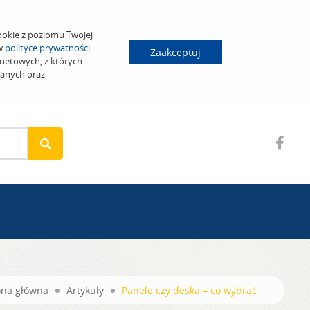
ookie z poziomu Twojej
 w
polityce prywatności
.
Zaakceptuj
netowych, z których
wanych oraz
ona główna
Artykuły
Panele czy deska – co wybrać