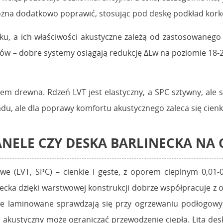
można dodatkowo poprawić, stosując pod deskę podkład kork
ku, a ich właściwości akustyczne zależą od zastosowaneg
w – dobre systemy osiągają redukcję ΔLw na poziomie 18-20
m drewna. Rdzeń LVT jest elastyczny, a SPC sztywny, ale s
du, ale dla poprawy komfortu akustycznego zaleca się cien
ELE CZY DESKA BARLINECKA NA C
we (LVT, SPC) – cienkie i gęste, z oporem cieplnym 0,01-
ecka dzięki warstwowej konstrukcji dobrze współpracuje 
ele laminowane sprawdzają się przy ogrzewaniu podłogowy
ad akustyczny może ograniczać przewodzenie ciepła. Lita 