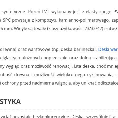
i syntetyczne. Rdzeń LVT wykonany jest z elastycznego 
eń SPC powstaje z kompozytu kamienno-polimerowego, zape
 mm. Winyle są trwałe (klasy użytkowości 23/33/42) i łatwe 
a drewna) oraz warstwowe (np. deska barlinecka).
Deski wa
iglastych ułożonych poprzecznie oraz dolną stabilizującą
ny wygląd oraz możliwość renowacji. Lita deska, choć mn
bość drewna i możliwość wielokrotnego cyklinowania, co 
i ochrony przed nadmierną wilgocią, aby uniknąć odkształce
STYKA
ż pozostaje bezkonkurencyjne. Deska, szczególnie lita, je