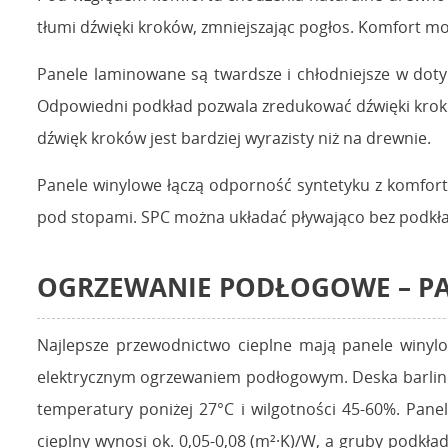
tłumi dźwięki kroków, zmniejszając pogłos. Komfort 
Panele laminowane są twardsze i chłodniejsze w doty
Odpowiedni podkład pozwala zredukować dźwięki krokó
dźwięk kroków jest bardziej wyrazisty niż na drewnie.
Panele winylowe łączą odporność syntetyku z komforte
pod stopami. SPC można układać pływająco bez podkła
OGRZEWANIE PODŁOGOWE – PAN
Najlepsze przewodnictwo cieplne mają panele winylo
elektrycznym ogrzewaniem podłogowym. Deska barlin
temperatury poniżej 27°C i wilgotności 45-60%. Pan
cieplny wynosi ok. 0,05-0,08 (m²·K)/W, a gruby podkł