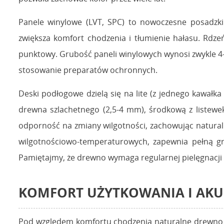
Panele winylowe (LVT, SPC) to nowoczesne posadzk
zwiększa komfort chodzenia i tłumienie hałasu. Rdz
punktowy. Grubość paneli winylowych wynosi zwykle 4-6
stosowanie preparatów ochronnych.
Deski podłogowe dzielą się na lite (z jednego kawałk
drewna szlachetnego (2,5-4 mm), środkową z listewek 
odporność na zmiany wilgotności, zachowując natural
wilgotnościowo-temperaturowych, zapewnia pełną gru
Pamiętajmy, że drewno wymaga regularnej pielęgnacji 
KOMFORT UŻYTKOWANIA I AKU
Pod względem komfortu chodzenia naturalne drewno wcią