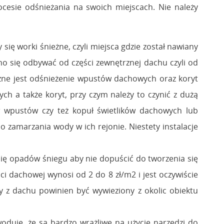
esie odśnieżania na swoich miejscach. Nie należy
się worki śnieżne, czyli miejsca gdzie został nawiany
nno się odbywać od części zewnętrznej dachu czyli od
ne jest odśnieżenie wpustów dachowych oraz koryt
ch a także koryt, przy czym należy to czynić z dużą
 wpustów czy też kopuł świetlików dachowych lub
 zamarzania wody w ich rejonie. Niestety instalacje
ię opadów śniegu aby nie dopuścić do tworzenia się
aci dachowej wynosi od 2 do 8 zł/m2 i jest oczywiście
y z dachu powinien być wywieziony z okolic obiektu
oduje, że są bardzo wrażliwe na użycie narzędzi do