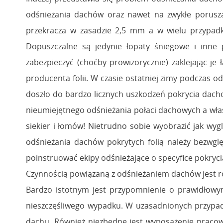
odśnieżania dachów oraz nawet na zwykłe porusz
przekracza w zasadzie 2,5 mm a w wielu przypadk
Dopuszczalne są jedynie łopaty śniegowe i inne 
zabezpieczyć (choćby prowizorycznie) zaklejając je
producenta folii. W czasie ostatniej zimy podczas 
doszło do bardzo licznych uszkodzeń pokrycia dachow
nieumiejętnego odśnieżania połaci dachowych a wła
siekier i łomów! Nietrudno sobie wyobrazić jak wyg
odśnieżania dachów pokrytych folią należy bezwgl
poinstruować ekipy odśnieżające o specyfice pokrycia 
Czynnością powiązaną z odśnieżaniem dachów jest ró
Bardzo istotnym jest przypomnienie o prawidłowy
nieszczęśliwego wypadku. W uzasadnionych przypa
dachu. Również niezbędne jest wyposażenie pracow