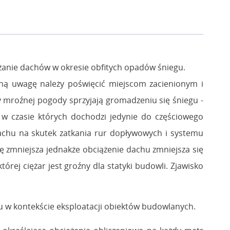
żanie dachów w okresie obfitych opadów śniegu.
ną uwagę należy poświęcić miejscom zacienionym i
y mroźnej pogody sprzyjają gromadzeniu się śniegu -
 w czasie których dochodzi jedynie do częściowego
dachu na skutek zatkania rur dopływowych i systemu
ę zmniejsza jednakże obciążenie dachu zmniejsza się
rej ciężar jest groźny dla statyki budowli. Zjawisko
u w kontekście eksploatacji obiektów budowlanych.