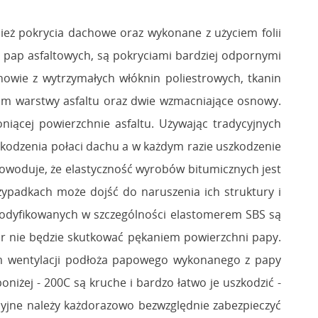
ież pokrycia dachowe oraz wykonane z użyciem folii
 pap asfaltowych, są pokryciami bardziej odpornymi
wie z wytrzymałych włóknin poliestrowych, tkanin
mm warstwy asfaltu oraz dwie wzmacniające osnowy.
niącej powierzchnie asfaltu. Używając tradycyjnych
szkodzenia połaci dachu a w każdym razie uszkodzenie
powoduje, że elastyczność wyrobów bitumicznych jest
zypadkach może dojść do naruszenia ich struktury i
modyfikowanych w szczególności elastomerem SBS są
r nie będzie skutkować pękaniem powierzchni papy.
m wentylacji podłoża papowego wykonanego z papy
iżej - 200C są kruche i bardzo łatwo je uszkodzić -
yjne należy każdorazowo bezwzględnie zabezpieczyć