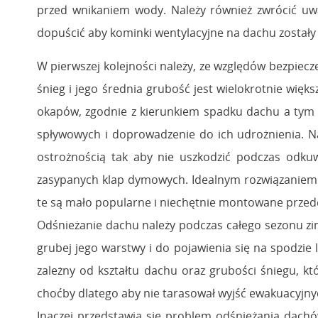
przed wnikaniem wody. Należy również zwrócić uw
dopuścić aby kominki wentylacyjne na dachu zostały 
W pierwszej kolejności należy, ze względów bezpiecze
śnieg i jego średnia grubość jest wielokrotnie więk
okapów, zgodnie z kierunkiem spadku dachu a tym
spływowych i doprowadzenie do ich udrożnienia. Nal
ostrożnością tak aby nie uszkodzić podczas odk
zasypanych klap dymowych. Idealnym rozwiązaniem są
te są mało popularne i niechętnie montowane przede
Odśnieżanie dachu należy podczas całego sezonu zi
grubej jego warstwy i do pojawienia się na spodzie l
zależny od kształtu dachu oraz grubości śniegu, k
choćby dlatego aby nie tarasował wyjść ewakuacyjny
Inaczej przedstawia się problem odśnieżania dachó