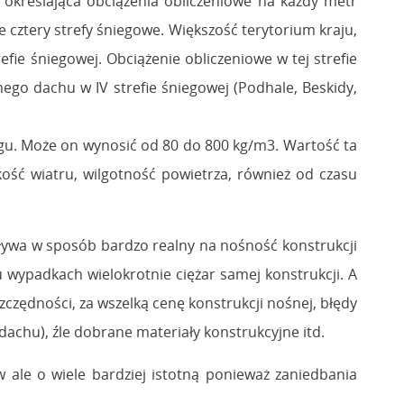
określająca obciążenia obliczeniowe na każdy metr
e cztery strefy śniegowe. Większość terytorium kraju,
fie śniegowej. Obciążenie obliczeniowe w tej strefie
ego dachu w IV strefie śniegowej (Podhale, Beskidy,
egu. Może on wynosić od 80 do 800 kg/m3. Wartość ta
ość wiatru, wilgotność powietrza, również od czasu
pływa w sposób bardzo realny na nośność konstrukcji
 wypadkach wielokrotnie ciężar samej konstrukcji. A
czędności, za wszelką cenę konstrukcji nośnej, błędy
achu), źle dobrane materiały konstrukcyjne itd.
 ale o wiele bardziej istotną ponieważ zaniedbania