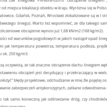
a tzw "śniegowa" PN-80/B-02010 "Obciążenie śniegiem", 
od miejsca lokalizacji obiektu w kraju. Wyróżnia się w Polsc
towice, Gdańsk, Poznań, Wrocław) zlokalizowane są w I stre
świeżego śniegu). Warto też wspomnieć, że dla takiego sam
bliczeniowe obciążenie wynosi już 1,68 kN/m2 (168 kg/m2).
żności od warunków pogodowych w jakich nastąpił opad śni
imi jak temperatura powietrza, temperatura podłoża, prędk
i ok. 250 kg/m3.
eczą oczywistą, że tak znaczne obciążenie dachu śniegiem w
tawieniu obciążeń jest decydujący i przekraczający w wielu
łożyć" błędy projektowe, odchudzanie w imię źle pojętej osz
ywanie zabezpieczeń antykorozyjnych, zatkane odwodnienia d
o tak samo konieczną jak odśnieżanie dróg, czy chodników
dziej poważne.