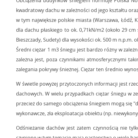
Obciążenia budynków śniegiem normuje Polska Norm
kwadratowy dachu w zależności od jego kształtu oraz 
w tym największe polskie miasta (Warszawa, Łódź, Ka
dla dachu płaskiego to ok. 0,71kN/m2 (około 29 cm 
Bieszczady, Sudety) dla wysokości ok. 500 m n.p.m. o
Średni ciężar 1 m3 śniegu jest bardzo różny w zale
zależna jest, poza czynnikami atmosferycznymi tak
zalegania pokrywy śnieżnej. Ciężar ten średnio wynos
W świetle powyżej przytoczonych informacji jest rz
dachowych. W wielu przypadkach ciężar śniegu w zes
przecież do samego obciążenia śniegiem mogą się "do
wykonawcze, zła eksploatacja obiektu (np. niewykon
Odśnieżanie dachów jest zatem czynnością nie tylk
czynione w tym temacie mają następstwa o wiele bar