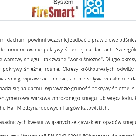
kimi dachami powinni wczesniej zadbać o prawidlowe odśnie
łe monitorowanie pokrywy śnieżnej na dachach. Szczegól
e warstwy sniegu - tak zwane "worki śnieżne". Długie okres
 pokrywy śnieżnej rośnie. Okresy krótkotrwałych odwilży,
aż śnieg, wprawdzie topi się, ale nie spływa w całości z 
madzi się na dachu. Wprawdzie grubość pokrywy śnieżnej si
ocentymetrowa warstwa zmrożonego śniegu lub wręcz lodu, któ
achu Hali Międzynarodowych Targów Katowickich.
asadniczych kwestii związanych ze zjawiskiem opadów śnieg