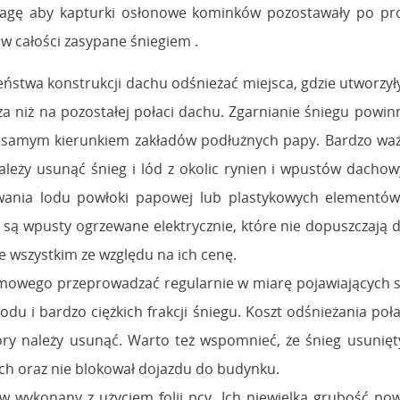
agę aby kapturki osłonowe kominków pozostawały po proc
w całości zasypane śniegiem .
ństwa konstrukcji dachu odśnieżać miejsca, gdzie utworzyły 
sza niż na pozostałej połaci dachu. Zgarnianie śniegu powi
 samym kierunkiem zakładów podłużnych papy. Bardzo waż
eży usunąć śnieg i lód z okolic rynien i wpustów dachowy
uwania lodu powłoki papowej lub plastykowych elementów
 wpusty ogrzewane elektrycznie, które nie dopuszczają do
 wszystkim ze względu na ich cenę.
mowego przeprowadzać regularnie w miarę pojawiających s
odu i bardzo ciężkich frakcji śniegu. Koszt odśnieżania poł
tóry należy usunąć. Warto też wspomnieć, że śnieg usunięt
ch oraz nie blokował dojazdu do budynku.
w wykonany z użyciem folii pcv. Ich niewielka grubość pow