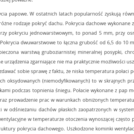
cia papowe. W ostatnich latach popularność zyskują równ
różne rodzaje pokryć dachu. Pokrycia dachowe wykonane z
przy pokryciu jednowarstwowym, to ponad 5 mm, przy osno
. Pokrycia dwuwarstwowe to łączna grubość od 6,5 do 10 
eczona warstwą gruboziarnistej mineralnej posypki, chro
ne urządzenia zgarniające nie ma praktycznie możliwości u
zdawać sobie sprawę z faktu, że niska temperatura połaci 
wych oksydowanych (niemodyfikowanych) to w skrajnych pr
ekami podczas topnienia śniegu. Połacie wykonane z pap 
u oraz prowadzenie prac w warunkach obniżonych temperatu
ci w odśnieżaniu dachów płaskich zaopatrzonych w syste
ntylacyjne w temperaturze otoczenia wynoszącej często pon
truktury pokrycia dachowego. Uszkodzone kominki wentylac