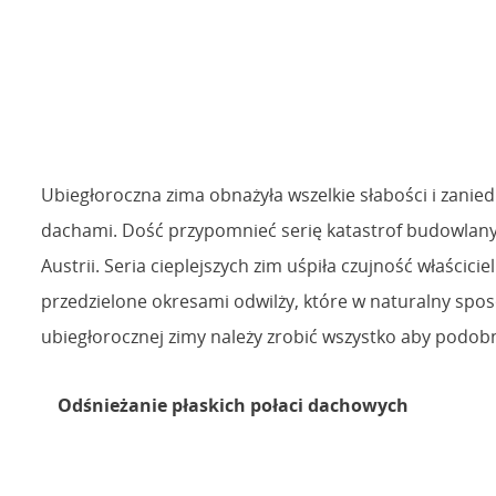
Ubiegłoroczna zima obnażyła wszelkie słabości i zani
dachami. Dość przypomnieć serię katastrof budowlanyc
Austrii. Seria cieplejszych zim uśpiła czujność właścic
przedzielone okresami odwilży, które w naturalny spos
ubiegłorocznej zimy należy zrobić wszystko aby podobn
Odśnieżanie płaskich połaci dachowych