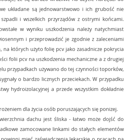
we układane są jednowarstwowo i ich grubość nie
zpadli i wszelkich przyrządów z ostrymi końcami.
powstałe w wyniku uszkodzenia należy natychmiast
 wiosennym i przeprowadzić je zgodnie z zaleceniami
na których użyto folię pcv jako zasadnicze pokrycia
ści folii pcv na uszkodzenia mechaniczne a z drugiej
elu przypadkach używano do tej czynności toporków,
 sygnały o bardzo licznych przeciekach. W przypadku
twy hydroizolacyjnej a przede wszystkim dokładnie
żeniem dla życia osób poruszających się ponizej.
erzchnia dachu jest śliska - łatwo może dojść do
upadkowe zamocowane linkami do stałych elementów
powinni mieć zaświadczenia lekarskie o pracach na