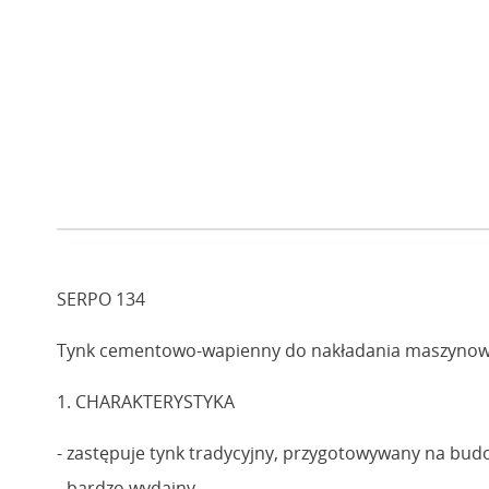
SERPO 134
Tynk cementowo-wapienny do nakładania maszyno
1. CHARAKTERYSTYKA
- zastępuje tynk tradycyjny, przygotowywany na bud
- bardzo wydajny