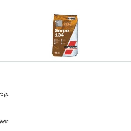
wego
owie