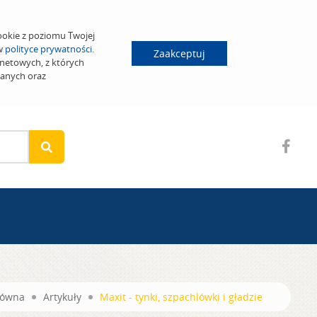
ookie z poziomu Twojej
 w
polityce prywatności
.
Zaakceptuj
netowych, z których
wanych oraz
łówna
Artykuły
Maxit - tynki, szpachlówki i gładzie