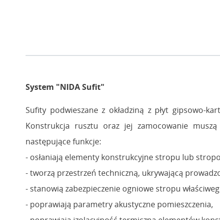
System "NIDA Sufit"
Sufity podwieszane z okładziną z płyt gipsowo-k
Konstrukcja rusztu oraz jej zamocowanie muszą s
następujące funkcje:
- osłaniają elementy konstrukcyjne stropu lub stro
- tworzą przestrzeń techniczną, ukrywającą prowadzo
- stanowią zabezpieczenie ogniowe stropu właściwego
- poprawiają parametry akustyczne pomieszczenia,
- poprawiają izolacyjność termiczną elementów kons