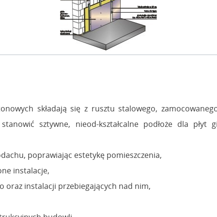
artonowych składają się z rusztu stalowego, zamocowane
tanowić sztywne, nieod-kształcalne podłoże dla płyt g
podachu, poprawiając estetykę pomieszczenia,
ne instalacje,
 oraz instalacji przebiegających nad nim,
trukcyjnych budowli.