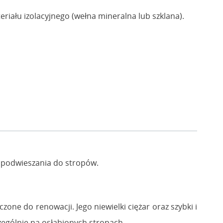
iału izolacyjnego (wełna mineralna lub szklana).
m podwieszania do stropów.
one do renowacji. Jego niewielki ciężar oraz szybki i
zególnie na osłabionych stropach.