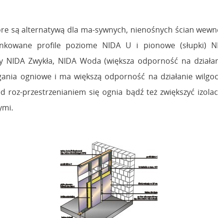
óre są alternatywą dla ma-sywnych, nienośnych ścian wewnę
ynkowane profile poziome NIDA U i pionowe (słupki) NI
ty NIDA Zwykła, NIDA Woda (większa odporność na działan
gania ogniowe i ma większą odporność na działanie wilg
 roz-przestrzenianiem się ognia bądź też zwiększyć izol
ymi.