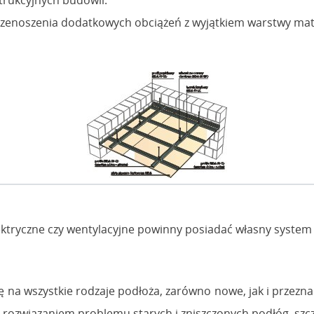
rzenoszenia dodatkowych obciążeń z wyjątkiem warstwy mater
lektryczne czy wentylacyjne powinny posiadać własny syste
na wszystkie rodzaje podłoża, zarówno nowe, jak i przeznacz
m rozwiązaniem problemu starych i zniszczonych podłóg, szc