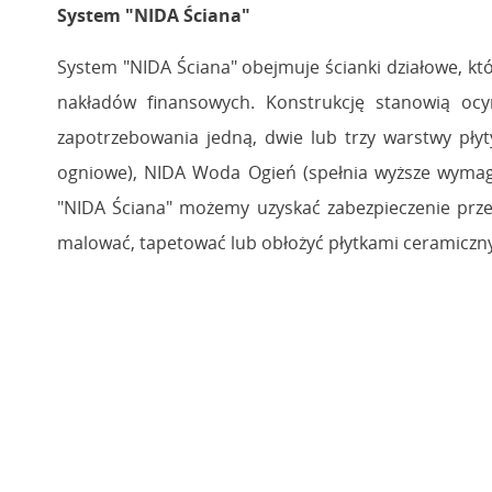
System "NIDA Ściana"
System "NIDA Ściana" obejmuje ścianki działowe, kt
nakładów finansowych. Konstrukcję stanowią oc
zapotrzebowania jedną, dwie lub trzy warstwy pły
ogniowe), NIDA Woda Ogień (spełnia wyższe wyma
"NIDA Ściana" możemy uzyskać zabezpieczenie przed
malować, tapetować lub obłożyć płytkami ceramiczn