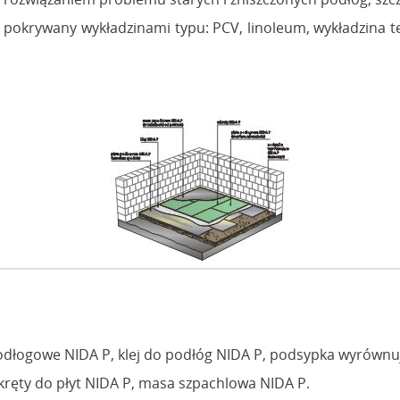
krywany wykładzinami typu: PCV, linoleum, wykładzina teks
odłogowe NIDA P, klej do podłóg NIDA P, podsypka wyrównu
ręty do płyt NIDA P, masa szpachlowa NIDA P.