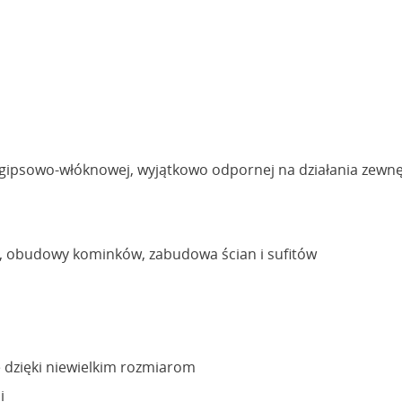
ty gipsowo-włóknowej, wyjątkowo odpornej na działania zewnę
a, obudowy kominków, zabudowa ścian i sufitów
e dzięki niewielkim rozmiarom
i