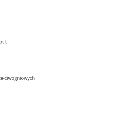
oci.
prze-ciwogniowych