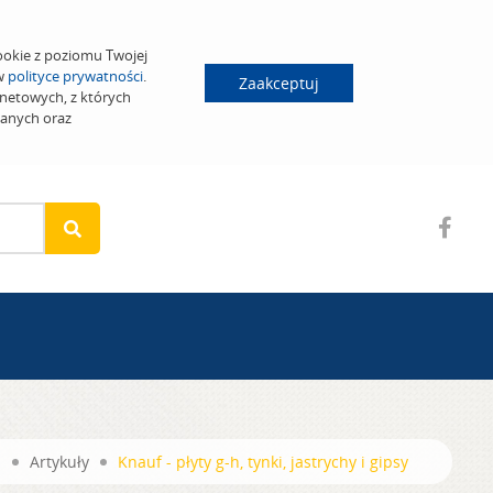
ookie z poziomu Twojej
 w
polityce prywatności
.
Zaakceptuj
netowych, z których
wanych oraz
a
Artykuły
Knauf - płyty g-h, tynki, jastrychy i gipsy