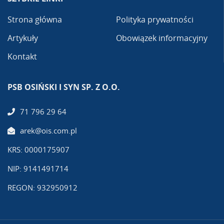
Strona główna
Polityka prywatności
Artykuły
Obowiązek informacyjny
Kontakt
PSB OSIŃSKI I SYN SP. Z O.O.
71 796 29 64
arek@ois.com.pl
KRS: 0000175907
NIP: 9141491714
REGON: 932950912